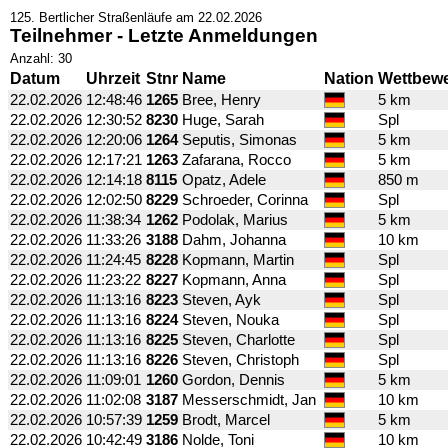
125. Bertlicher Straßenläufe am 22.02.2026
Teilnehmer - Letzte Anmeldungen
Anzahl: 30
Datum
Uhrzeit
Stnr
Name
Nation
Wettbew
22.02.2026
12:48:46
1265
Bree, Henry
5 km
22.02.2026
12:30:52
8230
Huge, Sarah
Spl
22.02.2026
12:20:06
1264
Seputis, Simonas
5 km
22.02.2026
12:17:21
1263
Zafarana, Rocco
5 km
22.02.2026
12:14:18
8115
Opatz, Adele
850 m
22.02.2026
12:02:50
8229
Schroeder, Corinna
Spl
22.02.2026
11:38:34
1262
Podolak, Marius
5 km
22.02.2026
11:33:26
3188
Dahm, Johanna
10 km
22.02.2026
11:24:45
8228
Kopmann, Martin
Spl
22.02.2026
11:23:22
8227
Kopmann, Anna
Spl
22.02.2026
11:13:16
8223
Steven, Ayk
Spl
22.02.2026
11:13:16
8224
Steven, Nouka
Spl
22.02.2026
11:13:16
8225
Steven, Charlotte
Spl
22.02.2026
11:13:16
8226
Steven, Christoph
Spl
22.02.2026
11:09:01
1260
Gordon, Dennis
5 km
22.02.2026
11:02:08
3187
Messerschmidt, Jan
10 km
22.02.2026
10:57:39
1259
Brodt, Marcel
5 km
22.02.2026
10:42:49
3186
Nolde, Toni
10 km