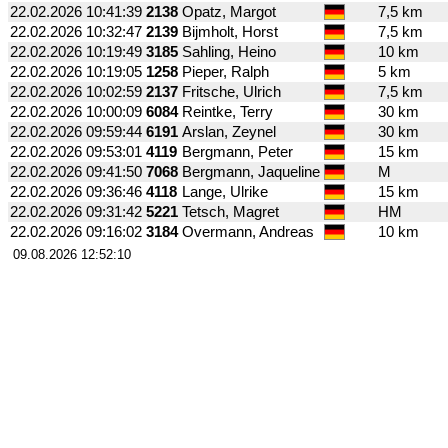
22.02.2026
10:41:39
2138
Opatz, Margot
7,5 km
22.02.2026
10:32:47
2139
Bijmholt, Horst
7,5 km
22.02.2026
10:19:49
3185
Sahling, Heino
10 km
22.02.2026
10:19:05
1258
Pieper, Ralph
5 km
22.02.2026
10:02:59
2137
Fritsche, Ulrich
7,5 km
22.02.2026
10:00:09
6084
Reintke, Terry
30 km
22.02.2026
09:59:44
6191
Arslan, Zeynel
30 km
22.02.2026
09:53:01
4119
Bergmann, Peter
15 km
22.02.2026
09:41:50
7068
Bergmann, Jaqueline
M
22.02.2026
09:36:46
4118
Lange, Ulrike
15 km
22.02.2026
09:31:42
5221
Tetsch, Magret
HM
22.02.2026
09:16:02
3184
Overmann, Andreas
10 km
09.08.2026 12:52:10