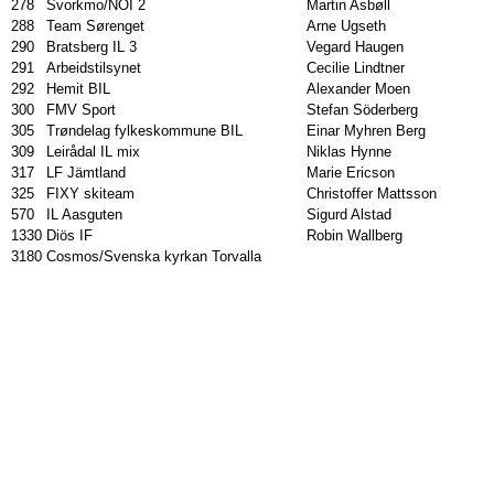
278
Svorkmo/NOI 2
Martin Asbøll
288
Team Sørenget
Arne Ugseth
290
Bratsberg IL 3
Vegard Haugen
291
Arbeidstilsynet
Cecilie Lindtner
292
Hemit BIL
Alexander Moen
300
FMV Sport
Stefan Söderberg
305
Trøndelag fylkeskommune BIL
Einar Myhren Berg
309
Leirådal IL mix
Niklas Hynne
317
LF Jämtland
Marie Ericson
325
FIXY skiteam
Christoffer Mattsson
570
IL Aasguten
Sigurd Alstad
1330
Diös IF
Robin Wallberg
3180
Cosmos/Svenska kyrkan Torvalla