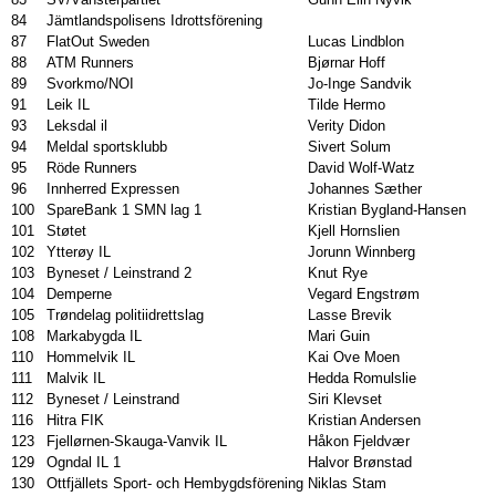
84
Jämtlandspolisens Idrottsförening
87
FlatOut Sweden
Lucas Lindblon
88
ATM Runners
Bjørnar Hoff
89
Svorkmo/NOI
Jo-Inge Sandvik
91
Leik IL
Tilde Hermo
93
Leksdal il
Verity Didon
94
Meldal sportsklubb
Sivert Solum
95
Röde Runners
David Wolf-Watz
96
Innherred Expressen
Johannes Sæther
100
SpareBank 1 SMN lag 1
Kristian Bygland-Hansen
101
Støtet
Kjell Hornslien
102
Ytterøy IL
Jorunn Winnberg
103
Byneset / Leinstrand 2
Knut Rye
104
Demperne
Vegard Engstrøm
105
Trøndelag politiidrettslag
Lasse Brevik
108
Markabygda IL
Mari Guin
110
Hommelvik IL
Kai Ove Moen
111
Malvik IL
Hedda Romulslie
112
Byneset / Leinstrand
Siri Klevset
116
Hitra FIK
Kristian Andersen
123
Fjellørnen-Skauga-Vanvik IL
Håkon Fjeldvær
129
Ogndal IL 1
Halvor Brønstad
130
Ottfjällets Sport- och Hembygdsförening
Niklas Stam