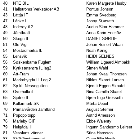
40
NTE BIL
Karen Margrete Husby
41
Hallströms Verkstäder AB
Pontus Jonson
43
Lättja IF
Emma Svedberg
47
Lånke IL
Jonny Størseth
48
Inderøy il 2
Audun Skar Hammer
49
Jämtkraft
Anna-Karin Enerlöv
50
Skogn IL
DANIEL SØRLIE
51
Ole Vig
Johan Reinert Vikan
54
Mostadmarka IL
Noah Kønig
55
Lensvik
HEIDI SELNES
56
Søskenbarna Fuglem
William Ligaard Almbakk
59
Kyrksæterøra IL lag2
Simen Wahl
60
Att-Fram
Johan Kvaal Thoresen
61
Markabygda IL Lag 2
Niklas Skaret Larsen
62
Sp.kl. Nessegutten
Kjersti Eggen Skaufel
63
Overhalla il
Nina Camilla Skaret
65
Sjetne IL
Bjørn Inge Gresseth
69
Kullarmark SK
Märta Uebel
70
Primärvården Jämtland
August Sterner
71
Popoppitopp
Astrid Arnesson
76
Marieby GIF
Ebbe Walenty
79
Helgådal il
Ingunn Sandesmo Leirset
81
Vesslans vänner
Stina Hansson
83
SV/Vänsterpartiet
Gunn Elin Nyvik