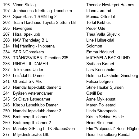
196
Vinne Skilag
Theodor Hestegrei Høknes
197
Jernbanens Idrettslag Trondheim
Idunn Jørstad
200
SpareBank 1 SMN lag 2
Monica Offerdal
202
Team Hardhaus Toyota Slettum Bil
Torkil Kirkhus
205
Navengers
Peder Ude
207
Hitra løpeklubb
Thea Valla Skjevik
208
NAV Trøndelag BIL
Line Hulbækdal
214
Hej främling - Inlöparna
Solomon
234
SPRINGbreakers
Emma Höglund
235
TRÅNGSVIKEN IF motion 235
MICHAELA BACKLUND
236
RINDAL IL DAMER
Svitlana Børset
237
Teknikens Under
Lars Kongsholm
240
Leirådal IL Damer
Helmine Laksholm Grindberg
241
Offerdal SK Mix
Felicia Löfgren
243
Namdal løpeklubb damer 1
Stine Haukø Sjursen
244
Byåsen veterandamer
Gørill Bø
245
St Olavs Løpedamer
Åsne Myklebust
246
Klæbu Løpeklubb Damer
Maren Pollestad
250
Namdal løpeklubb damer 2
Linda Strompedal
256
Bratsberg IL damer 1
Kristin Schive Hjelde
260
Bratsberg IL damer 2
Heidi Skullerud
275
Marieby GIF lag II -IK Skabbräven
Elin "Vulpecula" Roos Högbe
277
Miljødirektoratet BIL
Heidi Hesselberg Rendal