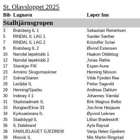
St. Olavsloppet 2025
Bib
Lagnavn
Løper Inn
Stalltjärnsgropen
3
Bratsberg IL 1
Sebastian Reinertsen
5
RINDAL IL LAG 1
Sander Sæther
7
RINDAL IL LAG 2
Kristoffer Schei
8
Bratsberg IL 2
Øivind Estensen
10
Namdal løpeklubb 1
Haakon Oddebug
12
Namdal løpeklubb 2
Jonas Røthe
17
Steinkjer FIK
Espen Aune
23
Amréns Skogsmaskiner
Henning Nilsson
27
Sokna/Støren
Vilde Fjorden Ree
28
Leirådal IL
Petter Sagvold
29
Henning/Sparbu
Andreas Dahlum
30
Inderøy il 1
Johannes Værdal
31
Skjelstadmark IL
Birk Magnus Belbo
33
Ronglan/Ekne 33
Jon Arne Herjaune
34
Kyrksæterøra IL
Øyvind Leiknes
35
Stadsbygd IL
Lillian Brødreskift
36
IL Dalebrand
Ayla Baysal
38
FAMILIELAGET GJEDREM
Vanja Helen Gjedrem
39
Mosvik IL
Nils Martin Ringstad